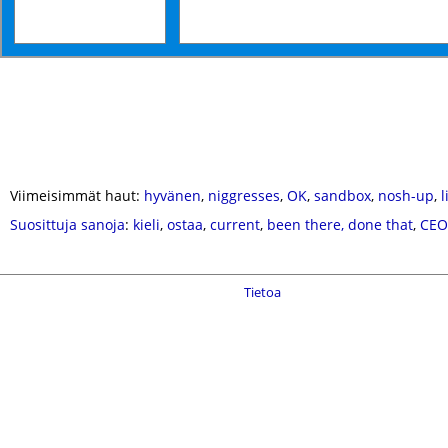
Viimeisimmät haut:
hyvänen
,
niggresses
,
OK
,
sandbox
,
nosh-up
,
l
Suosittuja sanoja
:
kieli
,
ostaa
,
current
,
been there, done that
,
CEO
Tietoa