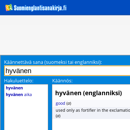
Käännettävä sana (suomeksi tai englanniksi):
Hakuluettelo:
Käännös:
hyvänen
hyvänen (englanniksi)
hyvänen
aika
good
(
a
)
used only as fortifier in the exclamat
(
a
)