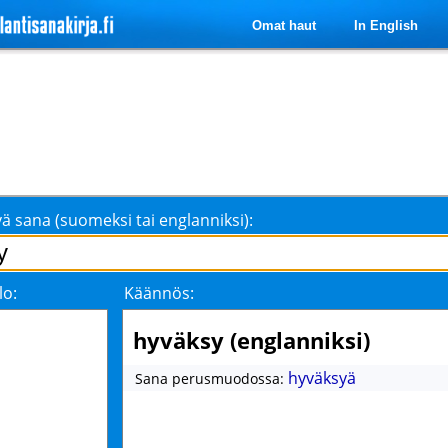
Omat haut
In English
ä sana (suomeksi tai englanniksi):
lo:
Käännös:
hyväksy (englanniksi)
hyväksyä
Sana perusmuodossa: