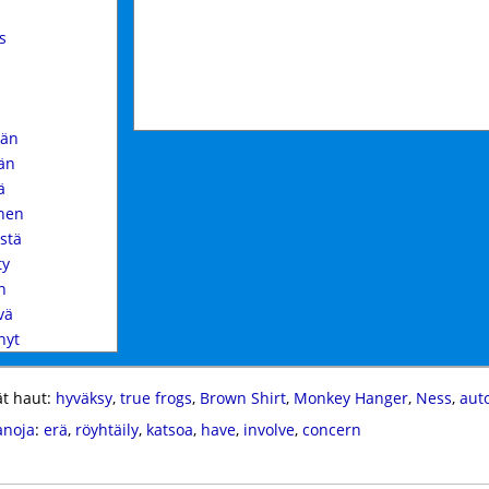
s
ä
än
än
ä
nen
stä
ty
in
vä
nyt
t haut:
hyväksy
,
true frogs
,
Brown Shirt
,
Monkey Hanger
,
Ness
,
aut
anoja
:
erä
,
röyhtäily
,
katsoa
,
have
,
involve
,
concern