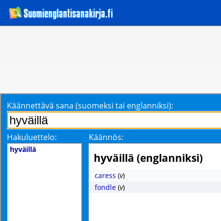
Käännettävä sana (suomeksi tai englanniksi):
Hakuluettelo:
Käännös:
hyväillä
hyväillä (englanniksi)
caress
(
v
)
fondle
(
v
)