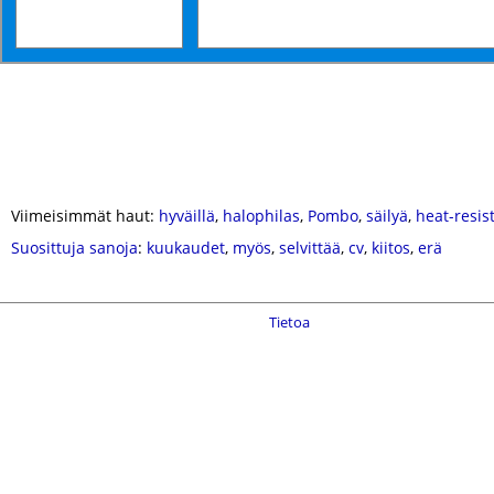
Viimeisimmät haut:
hyväillä
,
halophilas
,
Pombo
,
säilyä
,
heat-resis
Suosittuja sanoja
:
kuukaudet
,
myös
,
selvittää
,
cv
,
kiitos
,
erä
Tietoa