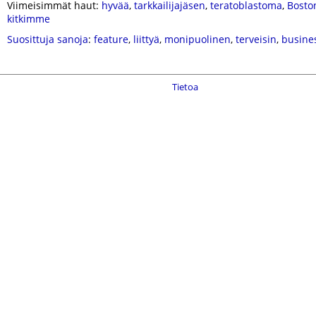
Viimeisimmät haut:
hyvää
,
tarkkailijajäsen
,
teratoblastoma
,
Bosto
kitkimme
Suosittuja sanoja
:
feature
,
liittyä
,
monipuolinen
,
terveisin
,
busine
Tietoa