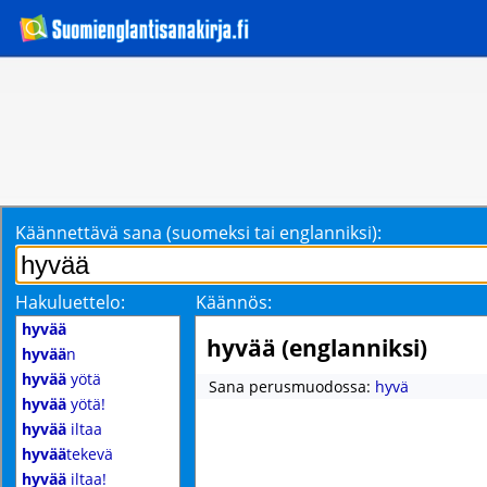
Käännettävä sana (suomeksi tai englanniksi):
Hakuluettelo:
Käännös:
hyvää
hyvää (englanniksi)
hyvää
n
hyvää
yötä
Sana perusmuodossa:
hyvä
hyvää
yötä!
hyvää
iltaa
hyvää
tekevä
hyvää
iltaa!