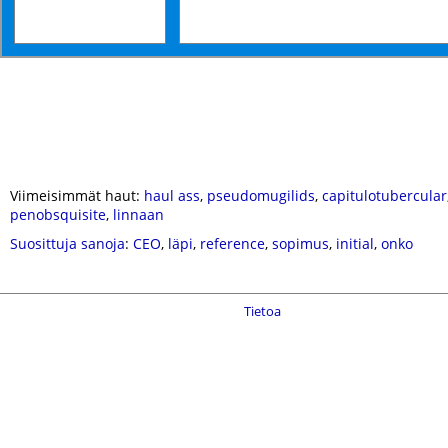
Viimeisimmät haut:
haul ass
,
pseudomugilids
,
capitulotubercular
penobsquisite
,
linnaan
Suosittuja sanoja
:
CEO
,
läpi
,
reference
,
sopimus
,
initial
,
onko
Tietoa