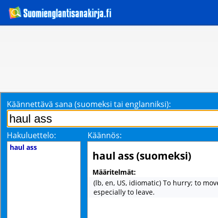
Käännettävä sana (suomeksi tai englanniksi):
Hakuluettelo:
Käännös:
haul ass
haul ass (suomeksi)
Määritelmät:
(lb, en, US, idiomatic) To hurry; to mov
especially to leave.