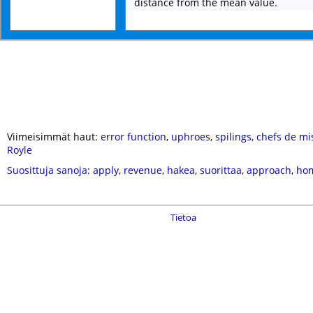
distance from the mean value.
Viimeisimmät haut:
error function
,
uphroes
,
spilings
,
chefs de mi
Royle
Suosittuja sanoja
:
apply
,
revenue
,
hakea
,
suorittaa
,
approach
,
ho
Tietoa