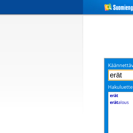
Käännettäv
Hakuluette
erät
erät
alous