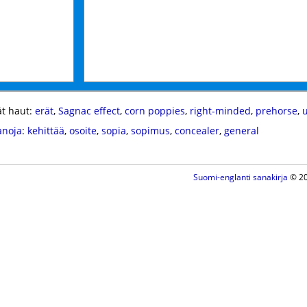
t haut:
erät
,
Sagnac effect
,
corn poppies
,
right-minded
,
prehorse
,
anoja
:
kehittää
,
osoite
,
sopia
,
sopimus
,
concealer
,
general
Suomi-englanti sanakirja
© 20