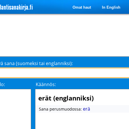
Omat haut
In English
ä sana (suomeksi tai englanniksi):
lo:
Käännös:
erät (englanniksi)
erä
Sana perusmuodossa: