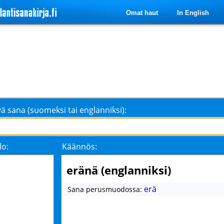
Omat haut
In English
ä sana (suomeksi tai englanniksi):
lo:
Käännös:
eränä (englanniksi)
erä
Sana perusmuodossa: