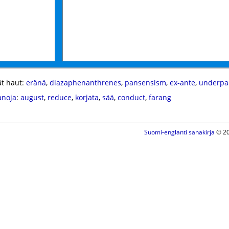
t haut:
eränä
,
diazaphenanthrenes
,
pansensism
,
ex-ante
,
underpa
anoja
:
august
,
reduce
,
korjata
,
sää
,
conduct
,
farang
Suomi-englanti sanakirja
© 20