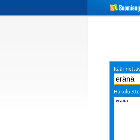
Käännettäv
Hakuluette
eränä