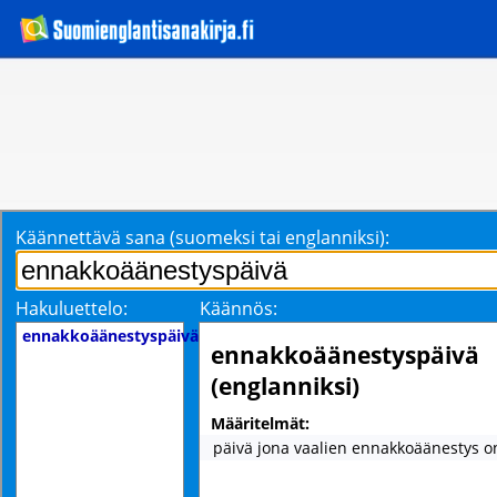
Käännettävä sana (suomeksi tai englanniksi):
Hakuluettelo:
Käännös:
ennakkoäänestyspäivä
ennakkoäänestyspäivä
(englanniksi)
Määritelmät:
päivä jona vaalien ennakkoäänestys 