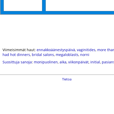
Viimeisimmät haut:
ennakkoäänestyspäivä
,
vaginitides
,
more tha
had hot dinners
,
bridal salons
,
megaloblasts
,
norni
Suosittuja sanoja
:
monipuolinen
,
aika
,
viikonpäivät
,
initial
,
pasian
Tietoa