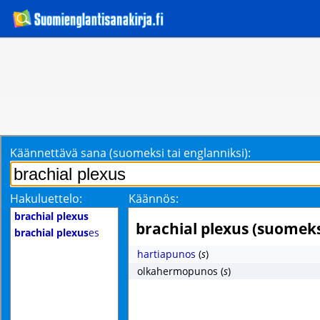
Käännettävä sana (suomeksi tai englanniksi):
Hakuluettelo:
Käännös:
brachial plexus
brachial plexus (suomeks
brachial plexus
es
hartiapunos
(
s
)
olkahermopunos
(
s
)