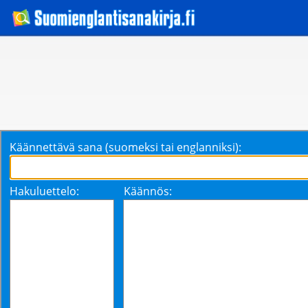
Käännettävä sana (suomeksi tai englanniksi):
Hakuluettelo:
Käännös: