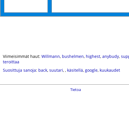
Viimeisimmät haut:
Willmann
,
bushelmen
,
highest
,
anybudy
,
sup
teroittaa
Suosittuja sanoja
:
back
,
suutari
,
,
käsitellä
,
google
,
kuukaudet
Tietoa