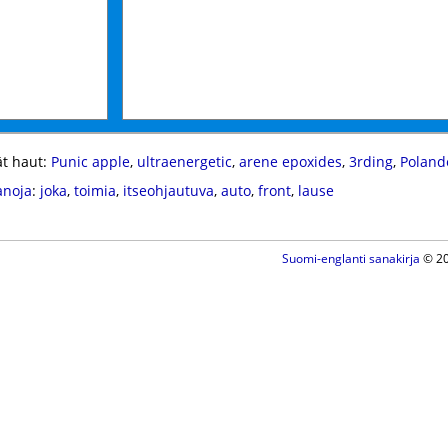
t haut:
Punic apple
,
ultraenergetic
,
arene epoxides
,
3rding
,
Poland
anoja
:
joka
,
toimia
,
itseohjautuva
,
auto
,
front
,
lause
Suomi-englanti sanakirja
© 20