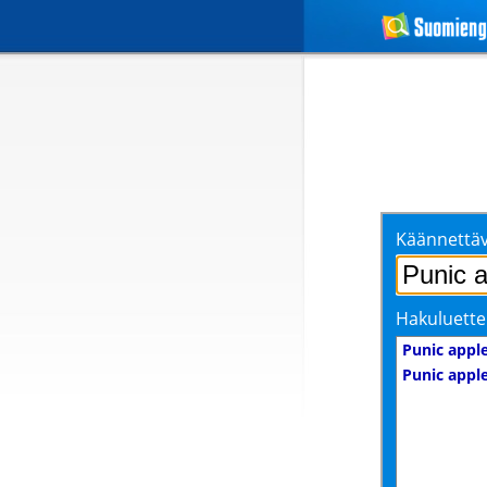
Käännettäv
Hakuluette
Punic appl
Punic appl