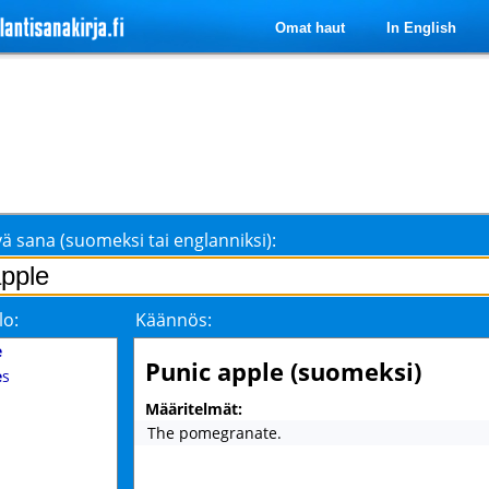
Omat haut
In English
ä sana (suomeksi tai englanniksi):
lo:
Käännös:
e
Punic apple (suomeksi)
e
s
Määritelmät:
The pomegranate.